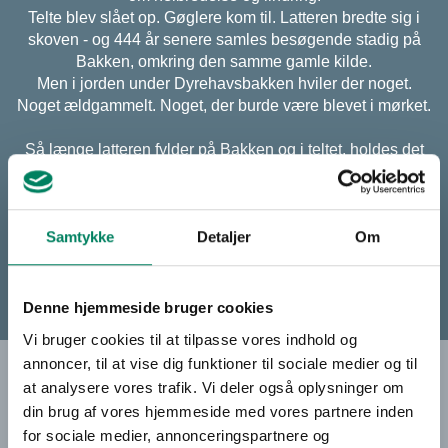
Telte blev slået op. Gøglere kom til. Latteren bredte sig i
skoven - og 444 år senere samles besøgende stadig på
Bakken, omkring den samme gamle kilde.
Men i jorden under Dyrehavsbakken hviler der noget.
Noget ældgammelt. Noget, der burde være blevet i mørket.
Så længe latteren fylder på Bakken og i teltet, holdes det
nede.
Men når mørket falder på og latteren forstummer, begynder
noget at ulme under jorden, ved den gamle kilde.
Samtykke
Detaljer
Om
KØB BILLETTER
Denne hjemmeside bruger cookies
Vi bruger cookies til at tilpasse vores indhold og
annoncer, til at vise dig funktioner til sociale medier og til
BILLETPRISER
at analysere vores trafik. Vi deler også oplysninger om
din brug af vores hjemmeside med vores partnere inden
for sociale medier, annonceringspartnere og
Kr. 795,00 -
Grill & Gys inkl. barbecue-buffet og