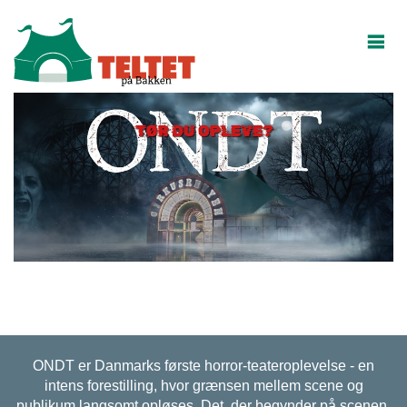
ONDT er Danmarks første horror-teateroplevelse - en
intens forestilling, hvor grænsen mellem scene og
publikum langsomt opløses. Det, der begynder på scenen,