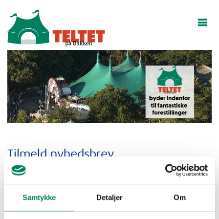
Tilmeld nyhedsbrev
Vær blandt de første til at høre nyt om arrangementer i teltet,
muligheder for at købe billetter før alle andre samt nyheder og
Samtykke
Detaljer
Om
særlige tilbud. Nyhedsbrevene kan til enhver tid frameldes
igen.