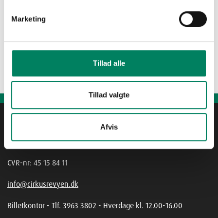
Marketing
Tillad alle
Tillad valgte
Cirkusrevyen A/S
Afvis
Dyrehavsbakken, Telt 85
2930 Klampenborg
CVR-nr: 45 15 84 11
info@cirkusrevyen.dk
Billetkontor - Tlf. 3963 3802 - Hverdage kl. 12.00-16.00