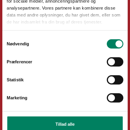
for sociale medier, annonceringspartnere og
analysepartnere. Vores partnere kan kombinere disse
data med andre oplysninger, du har givet dem, eller som
de har indsamlet fra din brug af deres tjenester.
Samtykkevalg
Nødvendig
Præferencer
Statistik
MENU
Marketing
Forret
Scotch Egg
Tillad alle
Blødkogt æg i krydret fars, paneret og sprødstegt