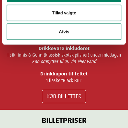
Hovedret
Tillad valgte
Highland oksesteg med Neeps & Tatties
Langtidsstegt oksesteg med cremet kartoffelmos og
smørstegte rodfrugter med en kraftig sauce på mørk øl og
Afvis
whisky
Drikkevare inkluderet
1 stk. Innis & Gunn (klassisk skotsk pilsner) under middagen
Kan ombyttes til øl, vin eller vand
Drinkkupon til teltet
1 flaske "Black Bru"
KØB BILLETTER
BILLETPRISER